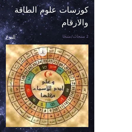
كورسات علوم الطاقة
والارقام
2 منتجات/منتجًا
النوع