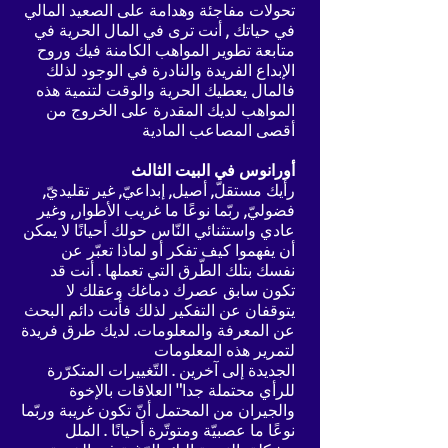
تحولات مفاجئة وهدامة على الصعيد المالي
في حياتك , أنت ترى في المال الحرية في
متابعة تطوير المواهب الكامنة فيك وروح
الإبداع الفريدة والنادرة في الوجود لذلك
فالمال يعطيك الحرية والوقت لتنمية هذه
المواهب لديك المقدرة على الخروج من
أقصى المصاعب المادية
أورانوس في البيت الثالث
رأيك مستقلّ, أصيل, إبداعيّ, غير تقليديّ,
فضوليّ, ربّما نوعًا ما غريب الأطوار, وغير
عادي واستثنائي النّاس حولك أحيانًا لا يمكن
أن يفهموا كيف تفكر أو لماذا تعبّر عن
نفسك بتلك الطّرق التي تعملها . أنت قد
تكون سابق عصرك دماغك وعقلك لا
يتوقفان عن التفكير لذلك فأنت دائم البحث
عن المعرفة والمعلومات. لديك طرق فريدة
لتمرير هذه المعلومات
الجديدة إلى آخرين . التّغييرات المتكرّرة
للرأي محتملة جدا" العلاقات بالإخوة
والجيران من المحتمل أنّ تكون غريبة وربّما
نوعًا ما عصبيّة ومتوتّرة أحيانًا . الملل