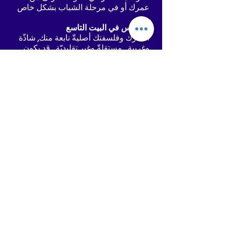
عمرك أو في مرحلة الشباب بشكل خاص
أورانوس في البيت التاسع
أفكارك وفلسفتك أصليةّ نابعة منك, شاذّة
وغريبة , مستقلةّ وغير تقليديّة . قد يكون
هناك رغبة لدراسة الميتافيزيقا أو الدين أو
الثّقافات الأجنبيّة . الرّحلات الطّويلة
والمفاجئة ممكنة . الرحلات العقليّة في
شكل أحلام وخيالات مع إمكانية الحدس
والتنبؤ أمر ممكن . عقلك في كل الأوقات
يسعى لاكتساب المعارف والذهاب بعيدا"
بعيدا" في التفكير. نشاط عقليّ كبير جدًّا,
مع ذلك, يمكن أن تسبّب العصبيّة الزائدة
انهيار عقليّ فاحذر يا صديقي
أورانوس في البيت العاشر
أنت لست ممن يقبلون بأي شيء , لا تحب
أن تكون في عمل عادي وثابت وتافه غير
جدير باحترامك كالآخرين أنت ممن يعتمدون
على أنفسهم بشكل كبير وترغب في العمل
الحر بشكل أكيد شخصيتك الثورية قد
تدفعك لعمل الشيء المعاكس لما يقولونه