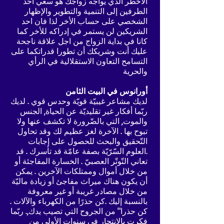
الأخطر الذي يواجه زواجك هو سعي احد
الطرفين إلى التنمية والتطوير والإظهار
الشخصي على حساب الأخر لذا فان احد
الشريكين لن يستمر في إدراكه للأخر كما
كانا في بداية الزواج من اجل علاقة ناجحة
عليك أنت وشريكك أن تطورا قدراتكما على
التسامح التعاون الاستقلالية في الرأي
والحرية
أورانوس في البيت الثامن
لديك مشاعر غيبيّة قويّة وحدس قوي . لديك
ربّما أفكار غير تقليديّة عن الحياة, الجنس
والموت, التي بالضّرورة لا تكشف عنها ولا
تبوح بها . الآخرة لغز عظيم لك وقد تحاول
التّحقيق والبحث للحصول على إجابات
.العلوم السّرّيّة بصفة عامّة قد تأسرك . قد
تعاني التّوتّر العصبيّ . الخسارة المفاجئة أو
من خلال أموال وممتلكات الآخرين . يمكن
أن يكون هناك ميراث مفاجئ أو زيادة ماليّة
من خلال مصادر غريبة أو غير معروفة
بالنسبة إليك .كن حذرًا من الكهرباء والآلات .
كن حذرا" من الجروح التي تصيب يدك,. ربّما
فكرت بالانتحار في سنوات الأولى من