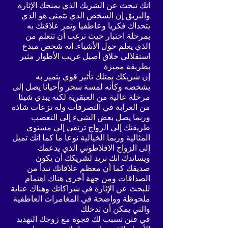
انك تبحث عن الشريك الذي يمنحك الإثارة
والبريق إن الشخص الذي تتمنى هو الذي
يتحداك فكريا وعاطفيا وتمر علاقتك به
بمرحلة اختبار حيث ترغب أن تتعلم من
الذي يعلم حول الأشياء. انه شخص مبدع
استقلالي خلاق أصيل غريب الأطوار مثير
بطريقة مميزة
إن شريكك يمتلك تأثير قوي يتميز به
بشخصه وكأنه لمسة سحر وأحيانا يصل إلى
مرحلة عالية من العبقرية لكنه يبدي شيئا
من الغرابة في التصرفات وله نزعات شاذة
وربما يصل بعض الشيء إلى التعصب
طريقتك إلى الزواج ترتقي إلى مستوى
المثالية وربما الخيالية نوعا ما كما انك تميل
إلى الزواج الافلاطوني الذي يدعمك
ويساندك انك تريد لشريكك أن يكون
صديقك كما أن معظم علاقاتك تبدأ من
الصداقات ومن جهة أخرى هناك اهتمام
للبحث عن الإثارة في شراكاتك وهناك عناية
ملحوظة وواضحة في المغامرات العاطفية
والتي يمكن أن تدخلك
في فتن تسبب لك فجوة مع زوجك التهديد