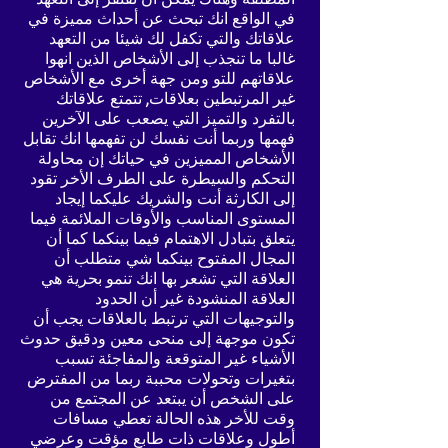
في الواقع انك تبحث عن أحداث مميزة في
علاقاتك والتي تكفل لك شيئا من التعهد
غالبا ما تنجذب إلى الأشخاص الذين انهوا
علاقاتهم للتو ومن جهة أخرى مع الأشخاص
غير المرتبطين بعلاقات, تتمتع علاقاتك
بالتفرد والتميز التي يصعب على الآخرين
فهمها وربما أنت نفسك لن تفهمها انك تقابل
الأشخاص المميزين في حياتك إن محاولة
التحكم والسيطرة على الطرف الأخر تقود
إلى الكارثة أنت والشريك عليكما إيجاد
المستوى المناسب والأوقات الملائمة فيما
يتعلق بتبادل الاهتمام فيما بينكما كما أن
المجال المفتوح بينكما شي متطلب أن
العلاقة التي تشعر بها انك تنمو بحرية هي
العلاقة المنشودة غير أن الحدود
والتوجيهات التي ترتبط بالعلاقات يجب أن
تكون موجهة إلى منحى معين ودقيق حدوث
الأشياء غير المتوقعة والمفاجئة تسبب
بتغيرات وتحولات محببة ربما من المفترض
على الشخص أن يبتعد عن المجتمع من
وقت للأخر هذه الحالة تعطي مسافات
أطول وعلاقات ذات طابع مؤقت وعرضي