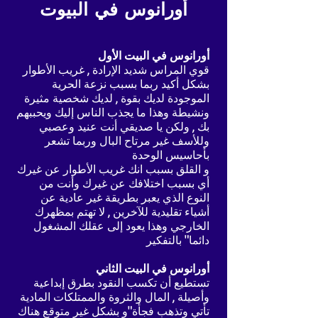
أورانوس في البيوت
أورانوس في البيت الأول
قوي المراس شديد الإرادة , غريب الأطوار
بشكل أكيد ربما بسبب نزعة الحرية
الموجودة لديك بقوة , لديك شخصية مثيرة
ونشيطة وهذا ما يجذب الناس إليك ويحببهم
بك , ولكن يا صديقي أنت عنيد وعصبي
وللأسف غير مرتاح البال وربما تشعر
بأحاسيس الوحدة
و القلق بسبب انك غريب الأطوار عن غيرك
أي بسبب اختلافك عن غيرك وأنت من
النوع الذي يعبر بطريقة غير عادية عن
أشياء تقليدية للآخرين , لا تهتم بمظهرك
الخارجي وهذا يعود إلى عقلك المشغول
دائما" بالتفكير
أورانوس في البيت الثاني
تستطيع أن تكسب النقود بطرق إبداعية
وأصيلة , المال والثروة والممتلكات المادية
تأتي وتذهب فجأة"و بشكل غير متوقع هناك