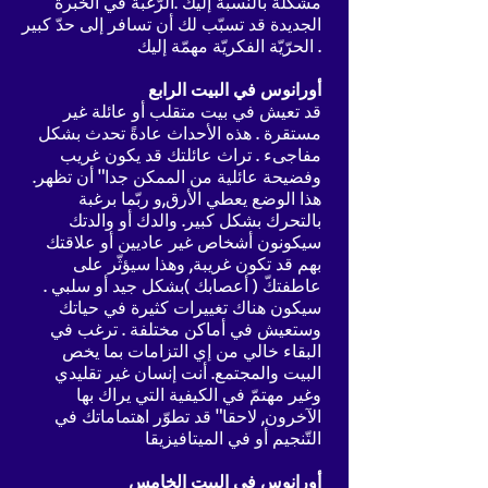
مشكلة بالنسبة إليك .الرّغبة في الخبرة
الجديدة قد تسبّب لك أن تسافر إلى حدّ كبير
. الحرّيّة الفكريّة مهمّة إليك
أورانوس في البيت الرابع
قد تعيش في بيت متقلب أو عائلة غير
مستقرة . هذه الأحداث عادةً تحدث بشكل
مفاجىء . تراث عائلتك قد يكون غريب
وفضيحة عائلية من الممكن جدا" أن تظهر.
هذا الوضع يعطي الأرق,و ربّما برغبة
بالتحرك بشكل كبير. والدك أو والدتك
سيكونون أشخاص غير عاديين أو علاقتك
بهم قد تكون غريبة, وهذا سيؤثّر على
عاطفتكّ ( أعصابك )بشكل جيد أو سلبي .
سيكون هناك تغييرات كثيرة في حياتك
وستعيش في أماكن مختلفة . ترغب في
البقاء خالي من إي التزامات بما يخص
البيت والمجتمع. أنت إنسان غير تقليدي
وغير مهتمّ في الكيفية التي يراك بها
الآخرون, لاحقا" قد تطوّر اهتماماتك في
التّنجيم أو في الميتافيزيقا
أورانوس في البيت الخامس