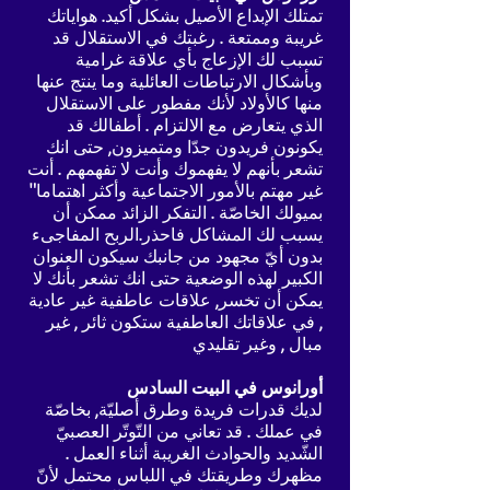
تمتلك الإبداع الأصيل بشكل أكيد. هواياتك
غريبة وممتعة . رغبتك في الاستقلال قد
تسبب لك الإزعاج بأي علاقة غرامية
وبأشكال الارتباطات العائلية وما ينتج عنها
منها كالأولاد لأنك مفطور على الاستقلال
الذي يتعارض مع الالتزام . أطفالك قد
يكونون فريدون جدّا ومتميزون, حتى انك
تشعر بأنهم لا يفهموك وأنت لا تفهمهم . أنت
غير مهتم بالأمور الاجتماعية وأكثر اهتماما"
بميولك الخاصّة . التفكر الزائد ممكن أن
يسبب لك المشاكل فاحذر.الربح المفاجىء
بدون أيّ مجهود من جانبك سيكون العنوان
الكبير لهذه الوضعية حتى انك تشعر بأنك لا
يمكن أن تخسر, علاقات عاطفية غير عادية
, في علاقاتك العاطفية ستكون ثائر , غير
مبال , وغير تقليدي
أورانوس في البيت السادس
لديك قدرات فريدة وطرق أصليّة, بخاصّة
في عملك . قد تعاني من التّوتّر العصبيّ
الشّديد والحوادث الغريبة أثناء العمل .
مظهرك وطريقتك في اللباس محتمل لأنّ