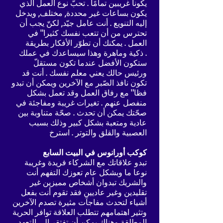
يكونا غريبين تمامًا . تحبّ نوع العمل الذي
يكون بساعات غير محددة, مختلف, ويدخل
إليه التنويع . أنت عامل جيّد, لكنّ يجب أن
تحترس من أن تتعب نفسك كثيرا" في
العمل . يمكنك أن تطوّر الأفكار بطريقة
ذكية وماهرة وهذا سيساعدك في عملك .
ستكون الأفضل عندما تكون مستقلّ
ورئيس حالك يعني معلم نفسك . أنت قد
تكون نافذ الصّبر مع الآخرين ويمكن أن تبدو
فظا" مع رفاق العمل وقد تعمل بشكل
منفصل عنهم . تغيرات غريبة ومفاجئة في
صحّتك يمكن أن تحدث . صحّة متناوبة بين
عادية ومتعبة بشكل كبير وذلك بسبب
العصبية والقلق والتوتر . استرخ
كوكب أورانوس في البيت السابع
تبدو علاقاتك مع الشركاء فريدة وغريبة
نوعا ما وبشكل عام تعوزك التفهم أنت
والشريك تبدوان أشخاص مميزين غير
تقليدين وغير عاديين فقد تقوم أنت بفعل
أشياء لتحدث مفاجآت مثيرة تصدم الآخرين
وتثير اهتمامهم تتطلب العلاقة توافر الحرية
المطلقة وهناك يمكن أن تفتقر إلى التعهد