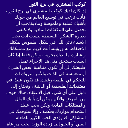
كوكب المشتري في برج الثور
إذا كان لديك كوكب المشتري في برج الثور ،
فأنت ترغب في توسيع العالم من حولك
بأشياء عملية وملموسة ومادية.تحب ان
تحصل على المكفئات المادية ولاتكتفي
بعبارة "الشكر" البسيطة ليست انت تحب
الاشياء تاتي لك في شكل ملموس يمكنك
الاحتفاظ به ورؤيته. أنت كريم مع ممتلكاتك
وتشارك ما لديك بحرية ، ولكن فقط إذا كان
السبب يستحق مثل هذا الإجراء. تميل
طبيعتك إلى أن تكون متباهية بعض الشيء
أو منغمسة في الذات والأمر متروك لك
للتحكم في طبيعة رغبتك. قد تكون عنيدًا في
معتقداتك الفلسفية أو الدينية ، وتحتاج إلى
دليل على أي شيء قبل الاعتقاد. هناك خوف
من المرض والألم. يمكن أن يأتيك المال
والممتلكات المادية ولكن يجب عليك
استخدام مواردك بحكمة ، وإلا ستوقعك في
المشاكل. قد يؤدي الحب الكبير للطعام
الغني أو الحلو إلى زيادة الوزن. يجب مراعاة