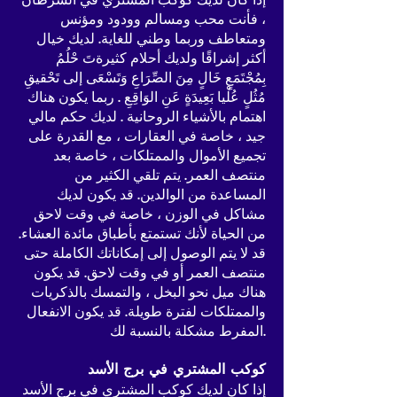
، فأنت محب ومسالم وودود ومؤنس
ومتعاطف وربما وطني للغاية. لديك خيال
أكثر إشراقًا ولديك أحلام كثيرةتَ حْلُمُ
بِمُجْتَمَعٍ خَالٍ مِنَ الصِّرَاعِ وَتَسْعَى إلى تَحْقيقِ
مُثُلٍ عُلْيا بَعِيدَةٍ عَنِ الوَاقِعِ . ربما يكون هناك
اهتمام بالأشياء الروحانية . لديك حكم مالي
جيد ، خاصة في العقارات ، مع القدرة على
تجميع الأموال والممتلكات ، خاصة بعد
منتصف العمر. يتم تلقي الكثير من
المساعدة من الوالدين. قد يكون لديك
مشاكل في الوزن ، خاصة في وقت لاحق
من الحياة لأنك تستمتع بأطباق مائدة العشاء.
قد لا يتم الوصول إلى إمكاناتك الكاملة حتى
منتصف العمر أو في وقت لاحق. قد يكون
هناك ميل نحو البخل ، والتمسك بالذكريات
والممتلكات لفترة طويلة. قد يكون الانفعال
المفرط مشكلة بالنسبة لك.
كوكب المشتري في برج الأسد
إذا كان لديك كوكب المشتري في برج الأسد