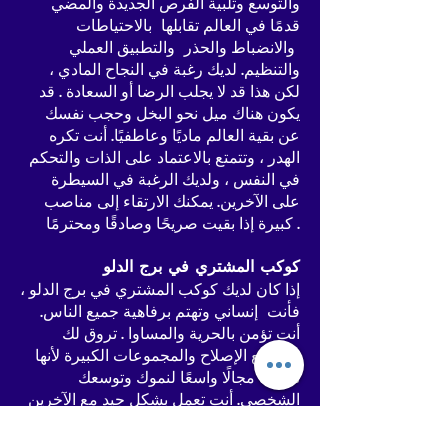
والتوسع وتلبية الفرص الجديدة والمضي
قدمًا في العالم تقابلها بالاحتياطات
والانضباط والحذر والتطبيق العملي
والتنظيم. لديك رغبة في النجاح المادي ،
لكن هذا قد لا يجلب الرضا أو السعادة . قد
يكون هناك ميل نحو البخل وحجب نفسك
عن بقية العالم ماديًا وعاطفيًا. أنت تكره
الهدر ، وتتمتع بالاعتماد على الذات والتحكم
في النفس ، ولديك الرغبة في السيطرة
على الآخرين. يمكنك الارتقاء إلى مناصب
كبيرة إذا بقيت صريحًا وصادقًا ومحترمًا .
كوكب المشتري في برج الدلو
إذا كان لديك كوكب المشتري في برج الدلو ،
فأنت إنساني وتهتم برفاهية جميع الناس.
أنت تؤمن بالحرية والمساوا . تروق لك
مشاريع الإصلاح والمجموعات الكبيرة لأنها
تمنحك مجالًا واسعًا لنموك وتوسعك
الشخصي. أنت تعمل بشكل جيد مع الآخرين
بسبب عقلك الابتكاري ، وحكمك الشديد ،
وذكائك الجيد ، ووديتك. أنت حدسي