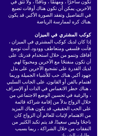
تكون ساخرًا ، ومهتمًا ، وناقدًا ، ولا تثق في
الآخرين. يمكن أن تكون هناك أوقات تضيع
في التفاصيل وتفقد الصورة الأكبر. قد يكون
هناك كره لممارسة الرياضة.
كوكب المشتري في الميزان
إذا كان لديك كوكب المشتري في الميزان ،
فأنت فلسفي ومتعاطف وودود. أنت توسع
آفاقك وتنمو من خلال استخدام قدرتك على
أن تكون منفتحًا مع الآخرين ومحبوبًا لهم.
لديك القدرة على تشجيع الآخرين على بذل
جهود أكبر. هناك حب للأشياء الجميلة وربما
اهتمام بالفن أو القانون. على الجانب السلبي
، هناك خطر الانغماس في الذات أو الإسراف
، والرغبة في تحسين الوضع الاجتماعي من
خلال الزواج بدلاً من إقامة شراكة قائمة
على الحب الحقيقي. قد يكون هناك المزيد
من الاهتمام لإثبات للعالم أن الزواج كان
ناجحًا وليس سعيدًا. قد يتم تكبد الكثير من
النفقات من خلال الشراكة ، ربما بسبب
طلبات الشريك