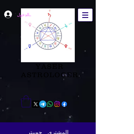
تسجيل الدخول
YASER
ASTROLOGER
المشتري _جوبيتر