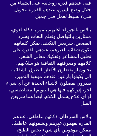
فيه، عندهم قدره روحانيه على الشفاء من
خلال وضع اليدين، عندهم القدرة لتحويل
شيء بسيط لعمل فني جميل
بالاس بالجوزاء: اغلبهم يتميز بـ ذكاء لغوي،
ممتازين بالتواصل وتعلم اللغات وسرد
القصص، سريعين التكيف، يمكن كلماتهم
تكون شفائيه لغيرهم، عندهم القدرة على
تحليل المشاعر وتفكيك معاني الشعر،
كلامهم ومعرفتهم الثقافية هو سلاحهم،
يحبون او يفضلون الألغاز، الطرق الشفائية
الي يكونوا بارعين عندهم موهبة التمييز،
يقدرون يفصلون الأشياء الجيدة عن أي شيء
آخر، إدراكهم فيها هي التنويم المغناطيسي،
او اي علاج يشمل الكلام، ايضا هما سريعن
الملل
بالاس السرطان: ذكائهم عاطفي، عندهم
القدره يفهمون غيرهم ويشفونهم عاطفيًا،
ممكن موهوبين بأي شيء يخص الطبخ،