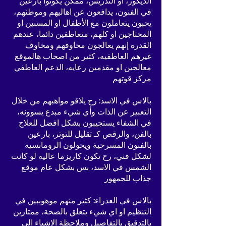
الديكور، او التدريس، ممكن يكونوا بارعين
في الفنون، يدافعون عن اهاليهم وموطنهم،
يحبون يتعاملون مع الأطفال او المسنين او
المحتاجين او كلهم، متعاطفين دائما، عندهم
القدره إنهم يعالجون مخاوفهم ومخاوف
غيرهم العاطفيه، كثير من اصحاب هالموقع
معالجين او مقدمين رعايه، الدعم العاطفي
مركز قوتهم
بالاس في الاسد: رح يلاقو مواهبهم من خلال
التعبير عن الذات وأي شيء مبدع يسوونه،
في الشفاء يستجيبون بشكل افضل للعلاج
بالفن، والرقص كـ تقليل للتوتر، بارعين
بالفنون المسرحية ويحولون الرومانسيه
لشكل فني، رح تكون كاريزما عاليه لو كانت
الشمس في الاسد، بس بشكل عام موقع
جذاب للجمهور
بالاس في العذراء: كثير منهم موهوببين في
التنظيم او اي شيء يتعلق بالصحة، ممتازين
بالتدقيق بالتفاصيل وملاحظة الاشياء الي