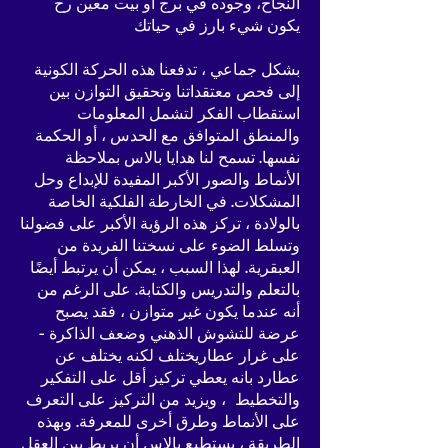
النجاح، وجوده في برج او بيت معين رح
يكون شيء بارز في حياتك
بشكل جماعي ، تدفعنا هذه الحركة الكونية
إلى فحص معتقداتنا وتحقيق التوازن بين
استقطاب الفكر لتشمل المعلومات
والمنطق المتوافق مع الحدس ، أو الحكمة
نفسها. تسمح لنا هدايا بالاس بملاحظة
الأنماط والصور الأكبر المفيدة للإبداع وحل
المشكلات. في الخارطة الفلكية الخاصة
بالولادة ، تركز هذه الرؤية الأكبر على فضولنا
وتسلط الضوء على نسختنا الفريدة من
العبقرية. لهذا السبب ، يمكن أن يرتبط أيضًا
بالتعلم والتدريس والكتابة. على الرغم من
أنه عندما يكون غير متوازن ، فقد يصبح
عرضة للتشوش الذهني وضعف الذاكرة -
على غرار عطاريختلف لكنه يختلف عن
عطارد بانه يعطي تركيز أقل على التفكير
والتخطيط ، ويزيد من التركيز على التعرف
على الأنماط وطرق أخرى للمعرفة. وبهذه
الطريقة ، يستطيع بالاس أن يربط بين العقل