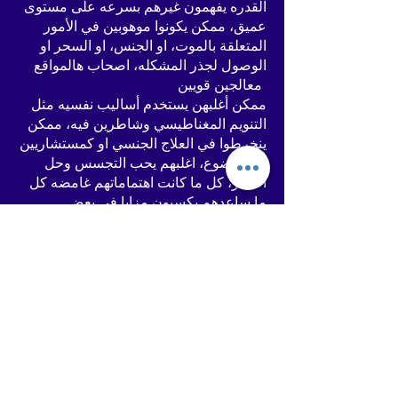
القدره يفهمون غيرهم بسرعه على مستوى
عميق، ممكن يكونوا موهوبين في الأمور
المتعلقة بالموت، او الجنس، او السحر او
الوصول لجذر المشكله، اصحاب هالمواقع
معالجين قويين
ممكن أغلبهن يستخدم أساليب نفسيه مثل
التنويم المغناطيسي وشاطرين فيه، ممكن
ينخرطوا في العلاج الجنسي او كمستشاريين
لهالموضوع، اغلبهم يحب التجسس وحل
الالغاز، كل ما كانت اهتماماتهم غامضه كل
ما ساعدهم يكسبون مزايا في بعض
المواقف
بالاس القوس: اصحاب هالموقع ممكن
يكونوا مدربين ممتازين ومرشدين في الحياة
زي الكوتش لايف وما شابه، نظرتهم متفائلة
دائما للحياة، شاطرين في العلاج النفسي
الطبيعي، وممكن عندهم القدره على الشفاء
بالوسائل الروحية، الكثير منهم مستشارين
لأصحاب السلطة ومعلمين لغيرهم