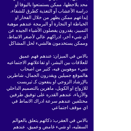
محد يلاحظها، ممكن يستمتعوا باليوقا أو
دراسة الأعشاب أو التغذية كطرق للشفاء،
إبداعهم ممكن يظهر من خلال الفخار او
الخياطة او النجارة أو البرمجة عندهم موهبة
التمييز، يقدرون يفصلون الأشياء الجيده عن
أي شيء آخر، ادراكهم عالي لأصغر الانماط،
وممكن يستخدمون هالشيء لحل المشاكل
بالاس في الميزان: عندهم فهم عميق
للعلاقات بين البشر، او تفاعلاتهم الاجتماعيه
شيء موهوبين فيه، كثير من اصحاب
هالموقع جميلين ويقدرون الجمال، شاطرين
بالإرشاد الزوجي او ينفعون كـ ثيربست
للازواج او الكوبل، ماهرين بالتصميم الداخلي
والأزياء، عندهم القدره على توفيق طرفين
مختلفين عندهم سرعة ادراك الانماط في
اي موقف اجتماعي
بالاس في العقرب: ذكائهم يتعلق بالعوالم
السفليه، او شيء غامض وعميق، عندهم