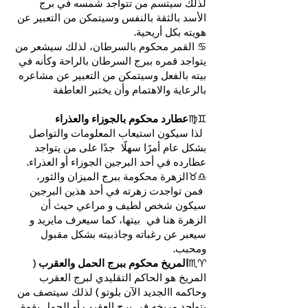
لذلك سيتسم من تتواجد شمسه في برج
الأسد بالثقة بالنفس وسيتمكن من التعبير عن
هويته بكل أريحية.
♋ القمر محكوم بالسرطان، لذلك سيشعر من
يتواجد قمره ببرج السرطان بالراحة وكأنه في
بيته بالفعل وسيتمكن من التعبير عن مشاعره
بالرعاية والاهتمام وأن يختبر العاطفة
♊♍
عطارد محكوم بالجوزاء والعذراء
لذا سيكون استيعاب المعلومات والتواصل
بشكل عام أمرًا سهلًا جدًا على من يتواجد
عطارده في أحد البرجين الجوزاء أو العذراء.
♎♉الزهرة محكومة ببرج الميزان والثور،
فمن تواجدت زهرته في أحد هذين البرجين
سيكون شخص لطيف و مراعي حيث أن
الزهرة هنا في بيتها، كما سيعرف مايريد و
سيعبر عن رغباته وجاذبيته بشكل مقبول
ومحبب.
♈♏
المريخ محكوم ببرج الحمل والعقرب
(
المريخ هو الحاكم التقليدي لبرج العقرب
وحاكمه االجديد الآن بلوتو ) لذلك سيتصف من
يتواجد مريخه في برج العقرب أو الحمل بقوة