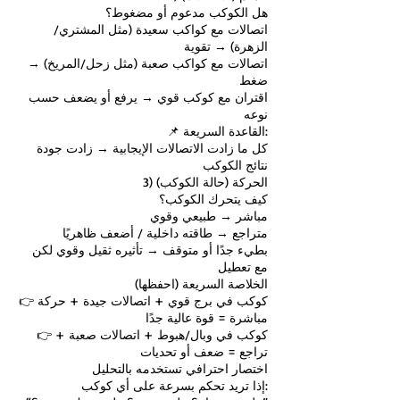
هل الكوكب مدعوم أو مضغوط؟
اتصالات مع كواكب سعيدة (مثل المشتري/
الزهرة) → تقوية
اتصالات مع كواكب صعبة (مثل زحل/المريخ) →
ضغط
اقتران مع كوكب قوي → يرفع أو يضعف حسب
نوعه
📌 القاعدة السريعة:
كل ما زادت الاتصالات الإيجابية → زادت جودة
نتائج الكوكب
3) الحركة (حالة الكوكب)
كيف يتحرك الكوكب؟
مباشر → طبيعي وقوي
متراجع → طاقته داخلية / أضعف ظاهريًا
بطيء جدًا أو متوقف → تأثيره ثقيل وقوي لكن
مع تعطيل
الخلاصة السريعة (احفظها)
👉 كوكب في برج قوي + اتصالات جيدة + حركة
مباشرة = قوة عالية جدًا
👉 كوكب في وبال/هبوط + اتصالات صعبة +
تراجع = ضعف أو تحديات
اختصار احترافي تستخدمه بالتحليل
إذا تريد تحكم بسرعة على أي كوكب: