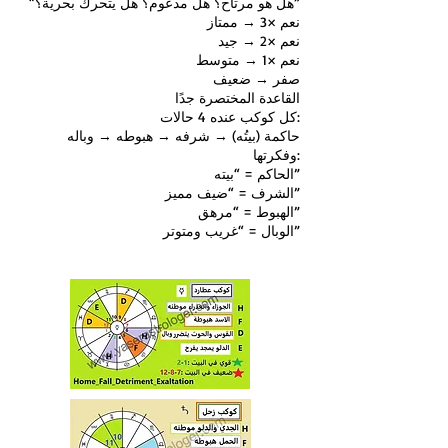
“هل هو مرتاح؟ هل مدعوم؟ هل يتحرك بحرية؟”
نعم ×3 → ممتاز
نعم ×2 → جيد
نعم ×1 → متوسط
صفر → ضعيف
القاعدة المختصرة جدًا
كل كوكب عنده 4 حالات:
حاكمة (بيتُه) → شرفه → هبوطه → وباله
وفكرتها:
الحاكم = “بيته”
الشرف = “ضيف مميز”
الهبوط = “مرهق”
الوبال = “غريب ومتوتر”