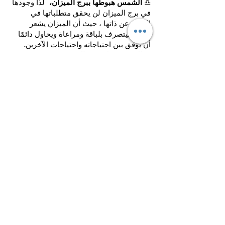
♎
الشمس هبوطها ببرج الميزان،
لذا وجودها
في برج الميزان لن يحقق متطلباتها في
التعبير عن ذاتها ، حيث أن الميزان يشعر
بحاجة ليتصرف بلباقة ومراعاة ويحاول دائمًا
أن يوفق بين احتياجاته واحتياجات الآخرين.
♏
القمر هبوطه ببرج العقرب،
فلن يرتاح
القمر عندما يتواجد في العقرب، حيث أنه
سيكون متطلب ومحب للسيطرة.
♓
عطارد هبوطه ببرج الحوت
، حيث أن عطارد
عندما يتواجد في الحوت يدل على توسع
وإبحار في الأفكار والتجارب العاطفية ، وهذا
يتناقض مع متطلبات عطارد التي تقتضي
التركيز على التفاصيل والتفكير بعقلانية.
♍
الزهرة هبوطها ببرج العذراء
، حيث أن
الزهرة تتطلب الشاعرية والحب، وعندما
تتواجد في برج العذراء سيكون التركيز هنا
على الدقة والعملية وهذا يتناقض مع دور
الزهرة.
♋
المريخ هبوطه ببرج السرطان
، حيث أن
المريخ يحتاج للتعبير عن إرادته، وعندما يتواجد
في برج السرطان سيكون التركيز على
الرعاية واختبار العاطفة، وهذا يخالف دور