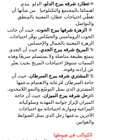
♒
عطارد شرفه ببرج الدلو،
الدلو يبدي
اهتمامًا بالمجتمع والتكنلوجيا من شأنها أن
تغطّي احتياجات عطارد المعنية بالمنطق
والتواصل.
♓
الزهرة شرفها ببرج الحوت
، حيث أن جانب
الحوت الرومانسي والحسّاس يوفّر احتياجات
الزهرة المعنية بالجمال والإحساس.
♑
المريخ شرفه ببرج الجدي
، حيث أن الجدي
يتمتع بطبيعة مناضلة ولا يستسلم سريعًا وهذه
السمات ستوفرّ احتياجات المريخ بحيث يعبّر
عن إرادته وقوته.
♋
المشتري شرفه ببرج السرطان
، حيث أن
حاجة السرطان للرعاية والاهتمام يدعمها
المشتري الذي يمثل التوسّع والنمو اللامحدود.
♎
زحل شرفه ببرج الميزان
، حيث أن حاجة
الميزان لإبراز جوانبه المهذبة وسلوكياته
المراعية وموازنة احتياجاته مع احتياجات
الآخرين يدعمها زحل الذي يمثل الضوابط
والقوانين
الكواكب في هبوطها