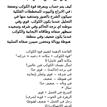
كيف يتم حساب ومعرفة قوة الكوكب وضعفة
في الابراج والبيوت للمخططات الفلكية :
سيكون الشرح بالصور ونستفيد منها في
التحليل عندما يكون الكوكب قوي وفي
موطنه اي برجه الحاكم وفي شرفه وتمجيده
سيظهر صفاته وطاقاته الايجابية والكوكب
عندما يكون ضعيف وفي منطقة
هبوطة ووبالة ومتضرر سيبرز صفاته السلبية
القاعدة الذهبية لتقييم قوة الكوكب
“قوة الكوكب = مكانه + دعمه + حركته”
1) مكانة (أهم عامل)
اسأل نفسك: الكوكب فين جالس؟
في برجه (حاكمه) → قوي جدًا
في شرفه → قوي ومُعبّر بإيجابية
في هبوطه → ضعيف
في وباله → ضعيف جدًا
📌 مثال:
المريخ في الحمل = قوي
الزهرة في الحوت = قوية (شرف)
زحل في الحمل = ضعيف (هبوط)
2) الدعم (الاتصالات)