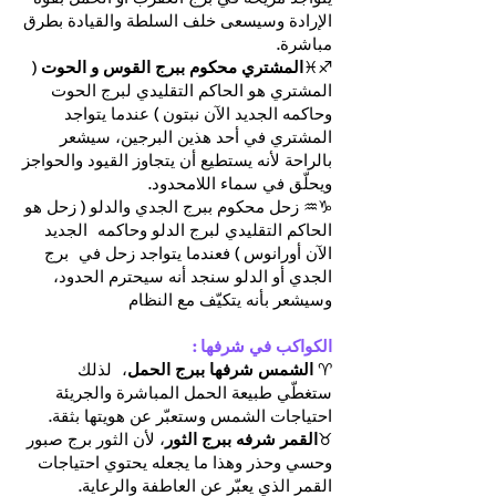
الإرادة وسيسعى خلف السلطة والقيادة بطرق
مباشرة.
♐♓
المشتري محكوم ببرج القوس و الحوت
(
المشتري هو الحاكم التقليدي لبرج الحوت
وحاكمه الجديد الآن نبتون ) عندما يتواجد
المشتري في أحد هذين البرجين، سيشعر
بالراحة لأنه يستطيع أن يتجاوز القيود والحواجز
ويحلّق في سماء اللامحدود.
♑♒ زحل محكوم ببرج الجدي والدلو ( زحل هو
الحاكم التقليدي لبرج الدلو وحاكمه الجديد
الآن أورانوس ) فعندما يتواجد زحل في برج
الجدي أو الدلو سنجد أنه سيحترم الحدود،
وسيشعر بأنه يتكيّف مع النظام
الكواكب في شرفها :
♈
الشمس شرفها ببرج الحمل
، لذلك
ستغطّي طبيعة الحمل المباشرة والجريئة
احتياجات الشمس وستعبّر عن هويتها بثقة.
♉
القمر شرفه ببرج الثور
، لأن الثور برج صبور
وحسي وحذر وهذا ما يجعله يحتوي احتياجات
القمر الذي يعبّر عن العاطفة والرعاية.