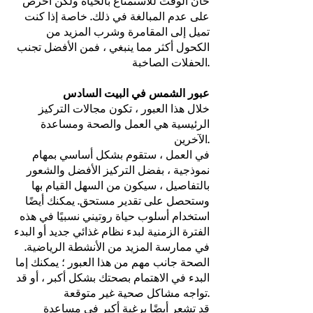
حان الوقت للاستمتاع بالحياة ولكن احرص
على عدم المبالغة في ذلك. خاصة إذا كنت
تميل إلى المقامرة وشرب المزيد من
الكحول أكثر مما ينبغي ، فمن الأفضل تجنب
الحفلات الصاخبة.
عبور الشمس في البيت السادس
خلال هذا العبور ، تكون مجالات التركيز
الرئيسية هي العمل والصحة ومساعدة
الآخرين.
في العمل ، ستقوم بشكل أساسي بمهام
نموذجية ، بفضل التركيز الأفضل والشعور
بالتفاصيل ، سيكون من السهل القيام بها
وستحصل على تقدير مستحق. يمكنك أيضًا
استخدام أسلوب حياة روتيني نسبيًا في هذه
الفترة الزمنية لبدء نظام غذائي جديد أو البدء
في ممارسة المزيد من الأنشطة الرياضية.
الصحة جانب مهم من هذا العبور ؛ يمكنك إما
البدء في الاهتمام بصحتك بشكل أكبر ، أو قد
تواجه مشاكل صحية غير متوقعة.
قد تشعر أيضًا برغبة أكبر في مساعدة