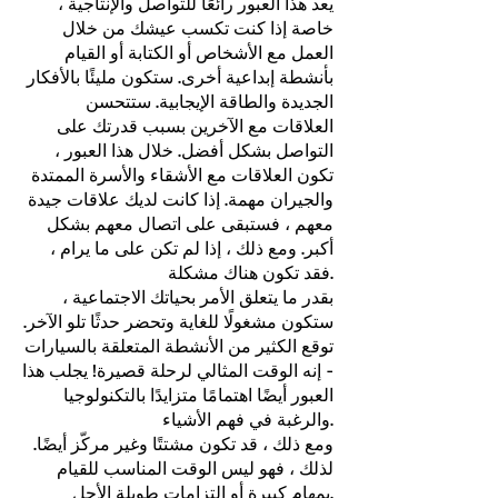
يعد هذا العبور رائعًا للتواصل والإنتاجية ،
خاصة إذا كنت تكسب عيشك من خلال
العمل مع الأشخاص أو الكتابة أو القيام
بأنشطة إبداعية أخرى. ستكون مليئًا بالأفكار
الجديدة والطاقة الإيجابية. ستتحسن
العلاقات مع الآخرين بسبب قدرتك على
التواصل بشكل أفضل. خلال هذا العبور ،
تكون العلاقات مع الأشقاء والأسرة الممتدة
والجيران مهمة. إذا كانت لديك علاقات جيدة
معهم ، فستبقى على اتصال معهم بشكل
أكبر. ومع ذلك ، إذا لم تكن على ما يرام ،
فقد تكون هناك مشكلة.
بقدر ما يتعلق الأمر بحياتك الاجتماعية ،
ستكون مشغولًا للغاية وتحضر حدثًا تلو الآخر.
توقع الكثير من الأنشطة المتعلقة بالسيارات
- إنه الوقت المثالي لرحلة قصيرة! يجلب هذا
العبور أيضًا اهتمامًا متزايدًا بالتكنولوجيا
والرغبة في فهم الأشياء.
ومع ذلك ، قد تكون مشتتًا وغير مركّز أيضًا.
لذلك ، فهو ليس الوقت المناسب للقيام
بمهام كبيرة أو التزامات طويلة الأجل.