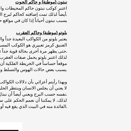
نبتون (موطنة) و حاكم الحوت
اعتبر كوكب نبتون حاكم المحيطات والب
أيضاً لذلك تمت إضافته كحاكم لبرج الحوت الذي يبرع في الفن الابداعي وفي التواصل الروحي.
يسبب نبتون أحياناً إذا كان في مواق
بلوتو (موطنة) وحاكم العقر
ب
يعتبر بلوتو من الكواكب البعيدة جداً 
الفنيق كرمز تعبيري هو الكوكب المسؤو
حتى يظهر مرة أخرى بحالة قوية جداً تختلف عن الحالة السابقة.
لذلك اعتبر بلوتو يحمل صفات العقرب ب
موقعاً حساساً في الخريطة الفلكية أن
يسبب بعض حالات الهوس والتسلط والاستغلال لمراكز القوة.
وبهذا رأيتم أعزائي بأن دلالات الكواك
لا يعني أن يجلس الانسان وينتظر الحل
نفسه حسب البرج ويعني أيضاً أن نبذل مجهوداً أكبر في هذا المكان.
لذلك، لا يمكننا أن نعمم الحكم على س
الفائدة منه في البيت الذي يقع فيه أو يحكمه.