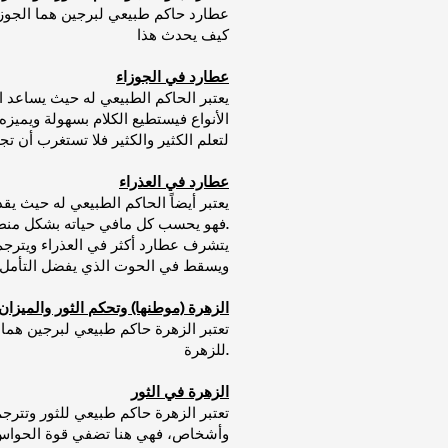
عطارد حاكم طبيعي لبرجين هما الجوزاء
كيف يحدث هذا
عطارد في الجوزاء
الأنواع فيستطيع الكلام بسهولة ويميز
لتعلم الكثير والكثير فلا تستغرب أن ت
عطارد في العذراء
يعتبر أيضاً الحاكم الطبيعي له حيث ي
فهو يحسب كل مافي حياته بشكل منطقي وعلمي بلا شك قد تكون هذه الصفة مزعجة للآخرين لكن لولا العذراء وعطارد لعشنا في فوضى عارمة.
يتشرف عطارد أكثر في العذراء ويترجم
ويسقط في الحوت الذي يفضل التأمل وا
الزهرة (موطنها) وتحكم الثور والميزان
تعتبر الزهرة حاكم طبيعي لبرجين هما 
للزهرة.
الزهرة في الثور
تعتبر الزهرة حاكم طبيعي للثور وتترج
وأشخاص، فهي هنا تضفي قوة الحواس ا