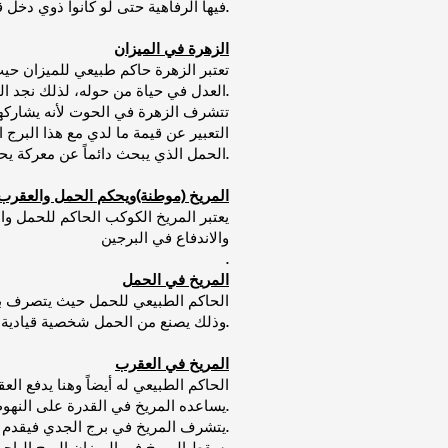
فيها الرفاهية حتى لو كانوا ذوي دخل قليل مادياً أي أنهم يقدرون كل ماهو جميل في حياتهم.
الزهرة في الميزان
تعتبر الزهرة حاكم طبيعي للميزان حيث
العدل في حياة من حوله، لذلك نجد الميزان بوجود الزهرة ينجح كثيراً في اجتذاب الآخرين مثلما تجتذب الزهرة النحل.
تتشرف الزهرة في الحوت لأنه يشاركه
التعبير عن قيمة ما لدي مع هذا البرج
الحمل الذي يبحث دائماً عن معركة يحاول الانتصار فيها ويرفع بها الأنا العليا لديه فتضيع الزهرة الباحثة عن الأجواء المسالمة.
المريخ (موطنة)ويحكم الحمل والعقرب
يعتبر المريخ الكوكب الحاكم للحمل و
والاندفاع في البرجين
.
المريخ في الحمل
الحاكم الطبيعي للحمل حيث يتصرف بك
وذلك يصنع من الحمل شخصية قيادية توازي الأسد في ذلك، ولكنه أحياناً يدفعه للتهور والغضب أو الدخول معارك تسبب له الأذى.
المريخ في العقرب
الحاكم الطبيعي له أيضاً وهنا يدفع ال
يساعده المريخ في القدرة على النهوض وبناء نفسه من جديد، وأيضاً قد يدفعه ذلك للانتقام من كل من يسبب له الأذى النفسي أو الجسدي.
يتشرف المريخ في برج الجدي فيقدم له الطاقة الكافية للتقدم والنجاح وتحقيق ما يطمح له بخطوات مدروسة ومنظمة.
يسقط المريخ في الميزان البرج الباحث