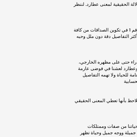
لة الحقيقية لمعنى عطارد. لننظر
يعتبر الحاكم الطبيعي له حيث يساعد الجوزاء في التعبير عن نفسه بوضوح وذكاء، ويجعل منه البرج الاجتماعي ورقم 1 في تكوين الصداقات من كافة
كثر التفاصيل دقة دون ملل وحبه
عذراء حتى على مظهره الخارجي،
 للحياة ولا تهمه التفاصيل
حسابية
لاحظ بأنها تعطي المعنى الحقيقي
 حياتنا من صفات وممتلكات
جميلة ووجه جميل وحياة تظهر