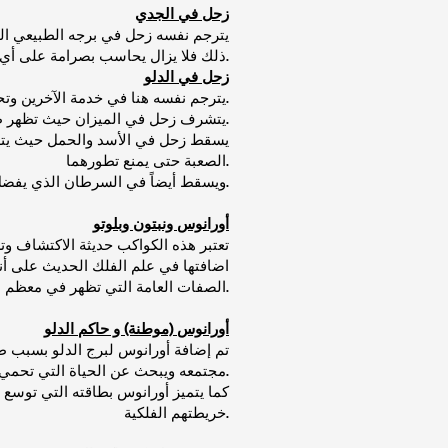
زحل في الجدي
يترجم نفسه زحل في برجه الطبيعي ا
ذلك فلا يزال يحاسب بصرامة على أي خطأ يحدث.
زحل في الدلو
يترجم نفسه هنا في خدمة الآخرين وتحقيق المساواة بين أفراد المجتمع بحيث يأخذ كل شخص ما يستحق، ويعاقب كل من يظلم ويتجاوز القانون.
يتشرف زحل في الميزان حيث تظهر طاقته البناءة بشكل دبلوماسي قوي يحقق العدالة ويخدم الآخرين دون تعب وبذلك يؤمن بناءاً مجتمعياً ناجحاً.
يسقط زحل في الأسد والحمل حيث يتصرف
الصعبة حتى يمنع تطورهما.
ويسقط أيضاً في السرطان الذي يفضل الحياة التي فيها الرعاية بنفسه وبالاخرين ويمنعه من التعبير عن مشاعره أو الاهتمام بالاخرين.
أورانوس ونبتون وبلوتو
تعتبر هذه الكواكب حديثة الاكتشاف و
اضافتها في علم الفلك الحديث على أ
الصفات العامة التي تظهر في معظم الأبراج وسنعرف هذه الصفات ولمن تم ضم هذه الكواكب.
أورانوس (موطنة) و حاكم الدلو
تم إضافة أورانوس لبرج الدلو بسبب ط
مجتمعه ويبحث عن الحياة التي تحمي الكرامة الإنسانية وهي من أهم صفات برج الدلو.
كما يتميز أورانوس بطاقته التي توسع 
خريطتهم الفلكية.