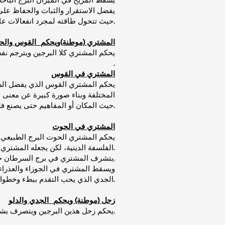
يفضل الاستقرار والثبات والحفاظ على 
حيث تتحول طاقته لمجرد انفعالات عاطفية غير منظمة وتفقده القدرة على التقدم والنجاح في العمل.
المشتري (موطنة)ويحكم القوس وال
يحكم المشتري كلا البرجين ويترجم نف
.
المشتري في القوس
يحكم المشتري القوس الذي يفضل ال
المختلفة وبناء صورة كبيرة عن معنى 
حيث المكان أو المفاهيم حتى يصنع فلسفة فكرية خاصة به.
المشتري في الحوت
يحكم المشتري الحوت البرج الطبيعي لل
الفلسفة الدينية، لكن يجعله المشتري هنا يقدم الكثير للآخرين من أجل الخير العام فقط.
يتشرف المشتري في برج السرطان حيث تبرز طاقة الخير في حجم الرعاية التي يقدمها السرطان لنفسه ومن حوله.
ويسقط المشتري في الجوزاء والعذراء
الجدي الذي يحب التقدم ببطء وخطوات مدروسة والمشتري يفضل التوسع والانطلاق.
زحل (موطنة) ويحكم الجدي والدلو
يحكم زحل هذين البرجين ويتصرف بشكل مختلف في كليهما، ويتشارك في المعنى الأساسي لزحل أي البناء والخدمة والانضباط.